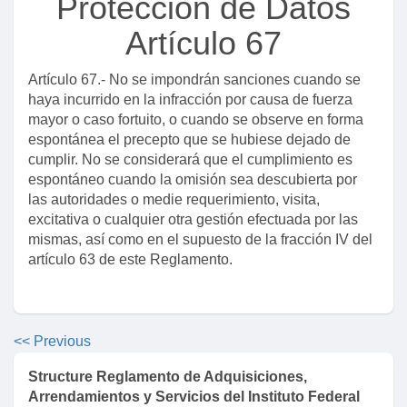
Protección de Datos
Artículo 20
Artículo 67
Artículo 21
Artículo 22
Artículo 67.- No se impondrán sanciones cuando se
Título tercero
haya incurrido en la infracción por causa de fuerza
mayor o caso fortuito, o cuando se observe en forma
Capítulo primero
espontánea el precepto que se hubiese dejado de
Artículo 23
cumplir. No se considerará que el cumplimiento es
Artículo 24
espontáneo cuando la omisión sea descubierta por
las autoridades o medie requerimiento, visita,
Artículo 25
excitativa o cualquier otra gestión efectuada por las
Capítulo segundo
mismas, así como en el supuesto de la fracción IV del
artículo 63 de este Reglamento.
Artículo 26
Artículo 27
Artículo 28
<< Previous
Artículo 29
Structure Reglamento de Adquisiciones,
Artículo 30
Arrendamientos y Servicios del Instituto Federal