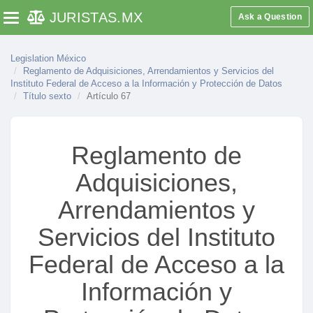
Artículo 7
JURISTAS
.MX
Ask a Question
Toggle navigation
Artículo 8
Artículo 9
Legislation México
Artículo 10
Reglamento de Adquisiciones, Arrendamientos y Servicios del
Instituto Federal de Acceso a la Información y Protección de Datos
Artículo 11
Título sexto
Artículo 67
Artículo 12
Artículo 13
Reglamento de
Artículo 14
Adquisiciones,
Artículo 15
Arrendamientos y
Artículo 16
Título segundo
Servicios del Instituto
Artículo 17
Federal de Acceso a la
Artículo 18
Información y
Artículo 19