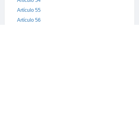
Artículo 54
Artículo 55
Artículo 56
Artículo 57
Título quinto
Artículo 58
Artículo 59
Artículo 60
Artículo 61
Título sexto
Artículo 62
Artículo 63
Artículo 64
Artículo 65