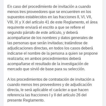
En caso del procedimiento de invitación a cuando
menos tres proveedores que se encuentren en los
supuestos establecidos en las fracciones II, VI, VII,
VIII, IX y X del artículo 41 de este Reglamento, el área
requirente enviará el escrito a que se refiere el
segundo párrafo de este artículo, y deberá
acompañarse de los nombres y datos generales de
las personas que serán invitadas; tratándose de
adjudicaciones directas, en todos los casos deberá
indicarse el nombre de la persona a quien se propone
realizarla; en ambos procedimientos deberá
Título primero
acompañarse el resultado de la investigación de
mercado que sirvió de base para su selección.
Capítulo único
Artículo 1
A los procedimientos de contratación de invitación a
cuando menos tres proveedores y de adjudicación
Artículo 2
directa, le será aplicable el carácter a que hacen
Artículo 3
referencia las fracciones I y II del artículo 26 del
presente Reglamento.
Artículo 4