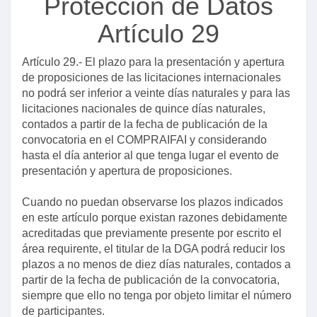
Protección de Datos
Artículo 7
Artículo 29
Artículo 8
Artículo 29.- El plazo para la presentación y apertura
Artículo 9
de proposiciones de las licitaciones internacionales
Artículo 10
no podrá ser inferior a veinte días naturales y para las
licitaciones nacionales de quince días naturales,
Artículo 11
contados a partir de la fecha de publicación de la
Artículo 12
convocatoria en el COMPRAIFAI y considerando
hasta el día anterior al que tenga lugar el evento de
Artículo 13
presentación y apertura de proposiciones.
Artículo 14
Cuando no puedan observarse los plazos indicados
Artículo 15
en este artículo porque existan razones debidamente
Artículo 16
acreditadas que previamente presente por escrito el
Título segundo
área requirente, el titular de la DGA podrá reducir los
plazos a no menos de diez días naturales, contados a
Artículo 17
partir de la fecha de publicación de la convocatoria,
Artículo 18
siempre que ello no tenga por objeto limitar el número
de participantes.
Artículo 19