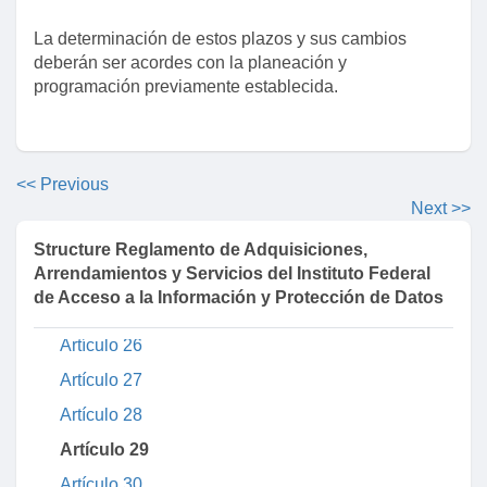
Artículo 20
La determinación de estos plazos y sus cambios
deberán ser acordes con la planeación y
Artículo 21
programación previamente establecida.
Artículo 22
Título tercero
Capítulo primero
<< Previous
Artículo 23
Next >>
Artículo 24
Structure Reglamento de Adquisiciones,
Arrendamientos y Servicios del Instituto Federal
Artículo 25
de Acceso a la Información y Protección de Datos
Capítulo segundo
Artículo 26
Artículo 27
Artículo 28
Artículo 29
Artículo 30