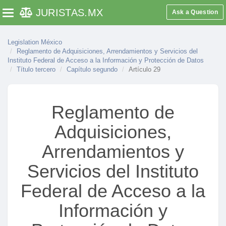
JURISTAS
.MX
Ask a Question
Toggle navigation
Legislation México
Reglamento de Adquisiciones, Arrendamientos y Servicios del
Instituto Federal de Acceso a la Información y Protección de Datos
Título tercero
Capítulo segundo
Artículo 29
Reglamento de
Título primero
Adquisiciones,
Capítulo único
Artículo 1
Arrendamientos y
Artículo 2
Servicios del Instituto
Artículo 3
Federal de Acceso a la
Artículo 4
Información y
Artículo 5
Artículo 6