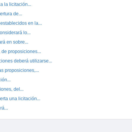
 la licitación...
ertura de...
establecidos en la...
onsiderará lo...
rá en sobre...
a de proposiciones...
iones deberá utilizarse...
s proposiciones,...
ión...
ones, del...
ta una licitación...
rá...