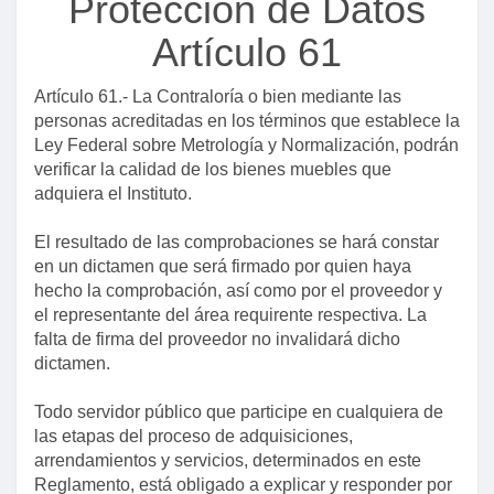
Protección de Datos
Artículo 61
Artículo 61.- La Contraloría o bien mediante las
personas acreditadas en los términos que establece la
Ley Federal sobre Metrología y Normalización, podrán
verificar la calidad de los bienes muebles que
adquiera el Instituto.
El resultado de las comprobaciones se hará constar
en un dictamen que será firmado por quien haya
Título primero
hecho la comprobación, así como por el proveedor y
Capítulo único
el representante del área requirente respectiva. La
falta de firma del proveedor no invalidará dicho
Artículo 1
dictamen.
Artículo 2
Todo servidor público que participe en cualquiera de
Artículo 3
las etapas del proceso de adquisiciones,
Artículo 4
arrendamientos y servicios, determinados en este
Reglamento, está obligado a explicar y responder por
Artículo 5