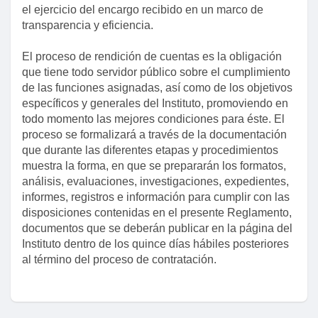
el ejercicio del encargo recibido en un marco de
Artículo 6
transparencia y eficiencia.
Artículo 7
El proceso de rendición de cuentas es la obligación
Artículo 8
que tiene todo servidor público sobre el cumplimiento
Artículo 9
de las funciones asignadas, así como de los objetivos
específicos y generales del Instituto, promoviendo en
Artículo 10
todo momento las mejores condiciones para éste. El
Artículo 11
proceso se formalizará a través de la documentación
que durante las diferentes etapas y procedimientos
Artículo 12
muestra la forma, en que se prepararán los formatos,
Artículo 13
análisis, evaluaciones, investigaciones, expedientes,
informes, registros e información para cumplir con las
Artículo 14
disposiciones contenidas en el presente Reglamento,
Artículo 15
documentos que se deberán publicar en la página del
Instituto dentro de los quince días hábiles posteriores
Artículo 16
al término del proceso de contratación.
Título segundo
Artículo 17
Artículo 18