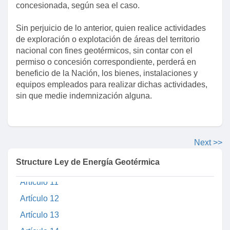
Artículo 1
concesionada, según sea el caso.
Artículo 2
Sin perjuicio de lo anterior, quien realice actividades
Artículo 3
de exploración o explotación de áreas del territorio
nacional con fines geotérmicos, sin contar con el
Artículo 4
permiso o concesión correspondiente, perderá en
Artículo 5
beneficio de la Nación, los bienes, instalaciones y
Artículo 6
equipos empleados para realizar dichas actividades,
sin que medie indemnización alguna.
Artículo 7
Capítulo II
Artículo 8
Next >>
Artículo 9
Structure Ley de Energía Geotérmica
Artículo 10
Artículo 11
Artículo 12
Artículo 13