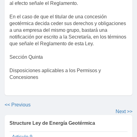
al efecto señale el Reglamento.
En el caso de que el titular de una concesión
geotérmica decida ceder sus derechos y obligaciones
Artículo segundo
a una empresa del mismo grupo, bastará una
notificación por escrito a la Secretaría, en los términos
Capítulo I
que señale el Reglamento de esta Ley.
Artículo 1
Sección Quinta
Artículo 2
Artículo 3
Disposiciones aplicables a los Permisos y
Concesiones
Artículo 4
Artículo 5
Artículo 6
<< Previous
Artículo 7
Next >>
Capítulo II
Structure Ley de Energía Geotérmica
Artículo 8
Artículo 9