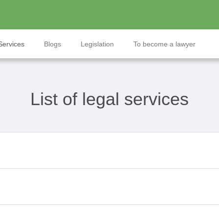
Services
Blogs
Legislation
To become a lawyer
List of legal services